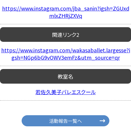
https://www.instagram.com/jba_sanin?igsh=ZGUxd
mlxZHRjZXVq
関連リンク2
https://www.instagram.com/wakasaballet.largesse?i
gsh=NGp6bG9vOWV3emFz&utm_source=qr
教室名
若佐久美子バレエスクール
活動報告一覧へ