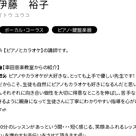
伊藤 裕子
イトウ ユウコ
ボーカル・コーラス
ピアノ・鍵盤楽器
🎶 【ピアノとカラオケ】の講師です。
🏫【車田音楽教室からの紹介】
🎹🎤 ピアノやカラオケが大好きな、とっても上手で優しい先生です！
だからこそ、生徒も自然にピアノもカラオケも好きになるんだと思
んそれぞれに向き合い個性を大切に得意なところを伸ばし、苦手な
きるように親身になって生徒さんに丁寧にわかりやすい指導を心が
す🌱
30分のレッスンがあっという間・・・短く感じる、笑顔あふれるレッ
い」を増やすお手伝いをさせて頂きます🌈✨