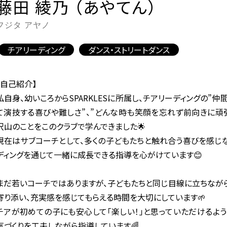
藤田 綾乃 （あやてん）
フジタ アヤノ
チアリーディング
ダンス・ストリートダンス
【自己紹介】
私自身、幼いころからSPARKLESに所属し、チアリーディングの”仲
て演技する喜びや難しさ”、”どんな時も笑顔を忘れず前向きに頑
沢山のことをこのクラブで学んできました🌟
現在はサブコーチとして、多くの子どもたちと触れ合う喜びを感じ
ディングを通じて一緒に成長できる指導を心がけています😊
まだ若いコーチではありますが、子どもたちと同じ目線に立ちなが
寄り添い、充実感を感じてもらえる時間を大切にしています🌱
チアが初めての子にも安心して「楽しい！」と思っていただけるよ
気づくりを工夫しながら指導しています🌈