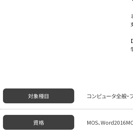
対象種目
コンピュータ全般・
資格
MOS、Word2016MO