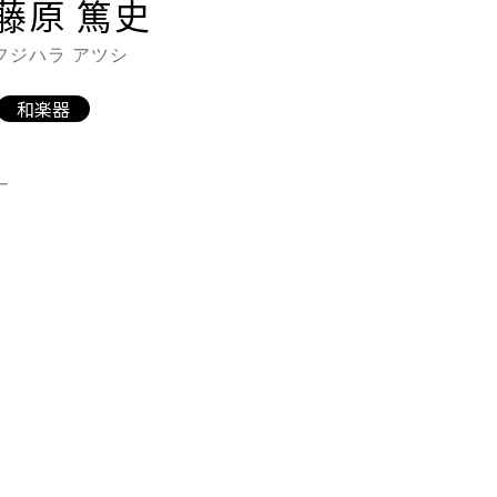
藤原 篤史
フジハラ アツシ
和楽器
―