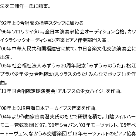
法を三浦洋一氏に師事。
'92年より合唱隊の指導スタッフに加わる。
'96年ソロリサイタル。全日本演奏家協会オーディション合格。カワ
イクラシックオーディション声楽ピアノ伴奏部門入賞。
'00年中華人民共和国福建省に於て、中日音楽文化交流演奏会に
出演。
'05年社会福祉法人みずうみ20周年記念「みずうみのうた」、松江
プラバ少年少女合唱隊幼児クラスのうた「みんなでポップ！」を作
曲。
'11年同合唱隊定期演奏会「アルプスの少女ハイジ」を作曲。
'08年よりJR東海日本アーカイブス音楽を作曲。
'04年より作曲家白鳥澄夫氏のもとで研鑽を積む。山陰フィルハー
モニー管弦楽団と'97、'99年ショパン、'03年モーツァルト、'05年ベ
ートーヴェン、なかうみ交響楽団と'13年モーツァルトのピアノ協奏