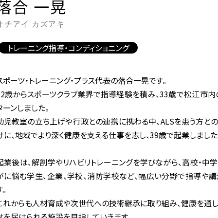
落合 一晃
オチアイ カズアキ
トレーニング指導・コンディショニング
スポーツ・トレーニング・プラス代表の落合一晃です。
22歳からスポーツクラブ業界で指導経験を積み、33歳で松江市
ターンしました。
幼児教室の立ち上げや行政との連携に携わる中、ALSを患う方と
けに、地域でより深く健康を支える仕事を志し、39歳で起業しました
起業後は、解剖学やリハビリトレーニングを学びながら、高校・中
がに悩む学生、企業、学校、消防学校など、幅広い分野で指導や講
す。
これからも人材育成や次世代への技術継承に取り組み、健康を通し
せを届けられる施設を目指していきます。