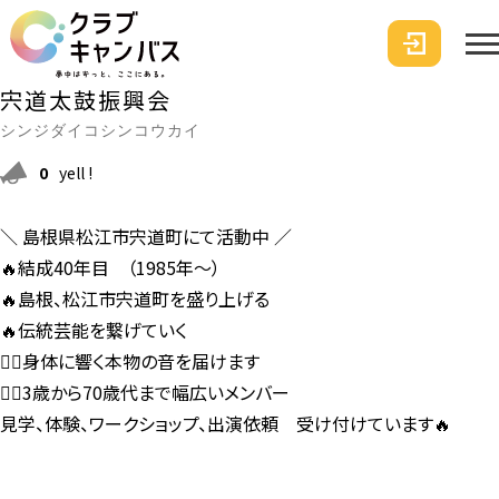
宍道太鼓振興会
シンジダイコシンコウカイ
0
yell !
＼ 島根県松江市宍道町にて活動中 ／
🔥結成40年目 （1985年〜）
🔥島根、松江市宍道町を盛り上げる
🔥伝統芸能を繋げていく
❤️‍🔥身体に響く本物の音を届けます
❤️‍🔥3歳から70歳代まで幅広いメンバー
見学、体験、ワークショップ、出演依頼 受け付けています🔥