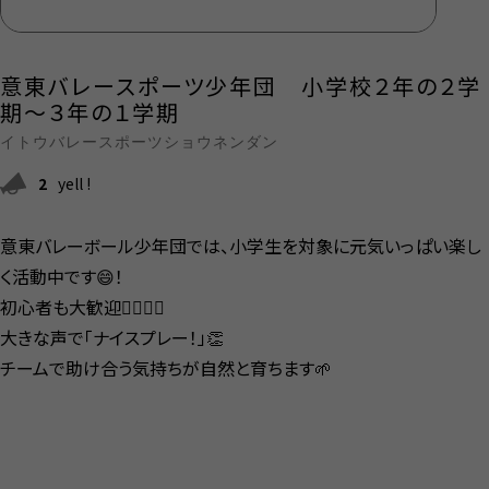
意東バレースポーツ少年団 小学校２年の２学
期～３年の１学期
イトウバレースポーツショウネンダン
2
yell !
意東バレーボール少年団では、小学生を対象に元気いっぱい楽し
く活動中です😄！
初心者も大歓迎🙆‍♀️🙆‍♂️
大きな声で「ナイスプレー！」👏
チームで助け合う気持ちが自然と育ちます🌱