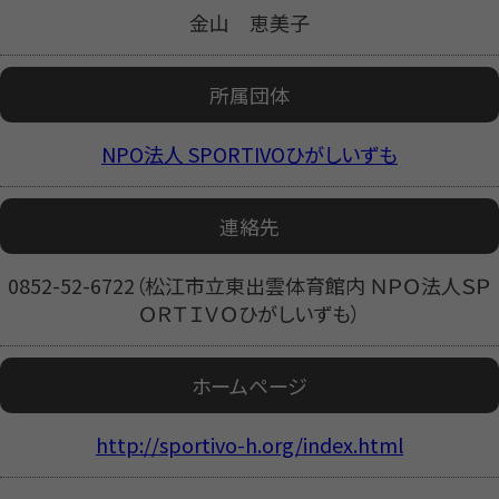
金山 恵美子
所属団体
NPO法人 SPORTIVOひがしいずも
連絡先
0852-52-6722（松江市立東出雲体育館内 ＮＰＯ法人ＳＰ
ＯＲＴＩＶＯひがしいずも）
ホームページ
http://sportivo-h.org/index.html