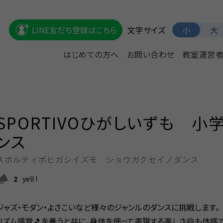
文字サイズ
LINE友だち登録はこちら
小
大
はじめての方へ
お問い合わせ
教室運営
SPORTIVOひがしいずも 小
ンス
スポルティボヒガシイズモ ショウガクセイノダンス
2
yell !
ジャズ・モダン・よさこいなど様々のジャンルのダンスに挑戦します。
リズム感覚🎵を養うと共に、身体を使って表現する楽しさ😄も体感