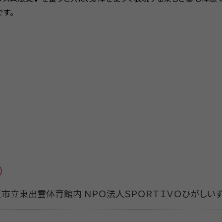
です。
2（松江市立東出雲体育館内 ＮＰＯ法人ＳＰＯＲＴＩＶＯひがしい