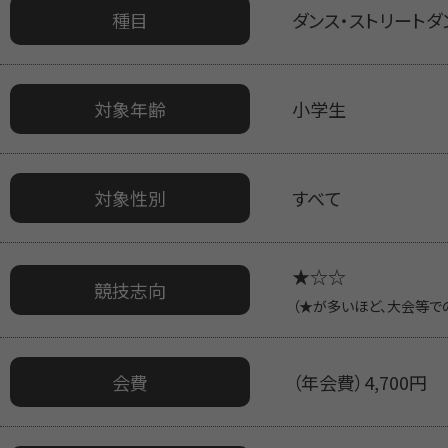
種目
ダンス・ストリートダ
対象年齢
小学生
対象性別
すべて
★☆☆
競技志向
（★が多いほど、大会等で
会費
（年会費）4,700円 