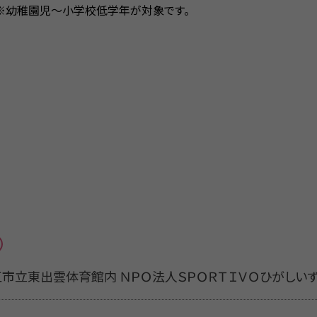
※幼稚園児～小学校低学年が対象です。
2（松江市立東出雲体育館内 ＮＰＯ法人ＳＰＯＲＴＩＶＯひがしい