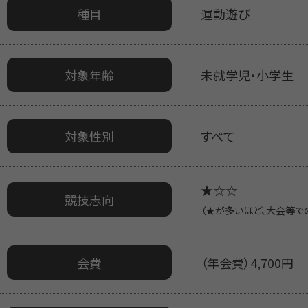
種目
運動遊び
対象年齢
未就学児・小学生
対象性別
すべて
★☆☆
競技志向
（★が多いほど、大会等で
会費
（年会費）4,700円 