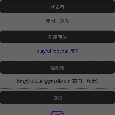
代表者
原田 弦太
所属団体
playful football ラズ
連絡先
bmgl215386@gmail.com（原田 弦太）
SNS