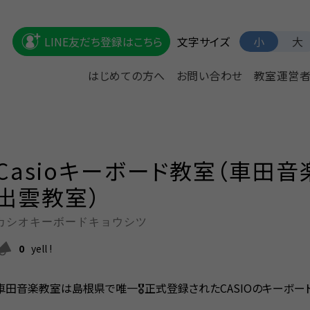
文字サイズ
LINE友だち登録はこちら
小
大
はじめての方へ
お問い合わせ
教室運営
Casioキーボード教室（車田
出雲教室）
カシオキーボードキョウシツ
0
yell !
車田音楽教室は島根県で唯一🎖️正式登録されたCASIOのキーボー