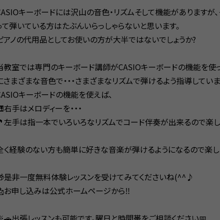
CASIOキーボードには沢山の音色・リズムそして機能がありますが
って弾いている方はたぶんいらっしゃらないと思います。
ピアノの代用品としてお使いの方が大半ではないでしょうか?
当教室では専門のキーボード講師がCASIOキーボードの機能を使
にさまざまな音色で・・・さまざまなリズムで弾けるよう指導していま
CASIOキーボードの機能を使えば、
🎹右手はメロディーを・・・
🎵左手は指一本でいろいろなリズムでコード伴奏が出来るので楽しい
全く経験のない方も簡単に好きな音楽が弾けるようになるので楽し
🎁是非一度無料体験レッスンを受けてみてくださいね(^^♪
📩お申し込みは公式ホームページから‼️
※🚗出張レッスンも可能です。曜日と時間帯をご相談ください📅