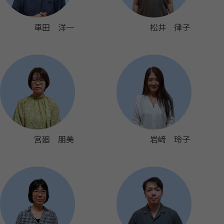
車田 洋一
松井 律子
宮廻 朋美
岩﨑 玲子