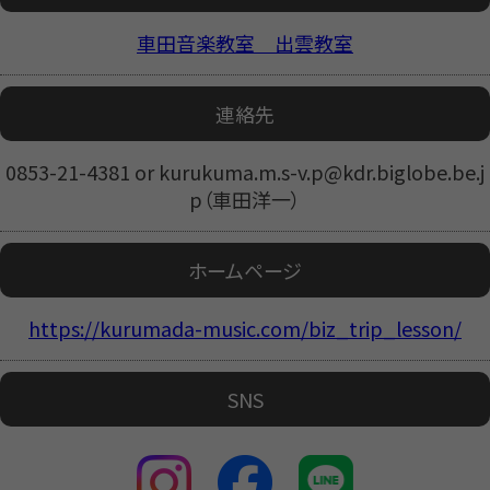
車田音楽教室 出雲教室
連絡先
0853-21-4381 or kurukuma.m.s-v.p@kdr.biglobe.be.j
p（車田洋一）
ホームページ
https://kurumada-music.com/biz_trip_lesson/
SNS