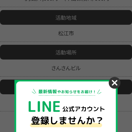
活動地域
松江市
活動場所
さんさんビル
活動日時
（毎週 水）17:50～18:50