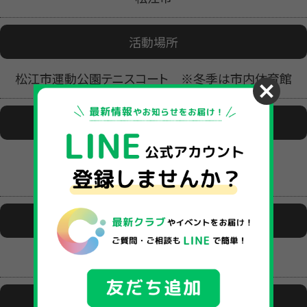
活動場所
松江市運動公園テニスコート ※冬季は市内体育館
活動日時
（月・水・金）19:00～21:00
（土または日）13:00～16:00
ファイル1
iNexuxsyoukai.jpg
ファイル2