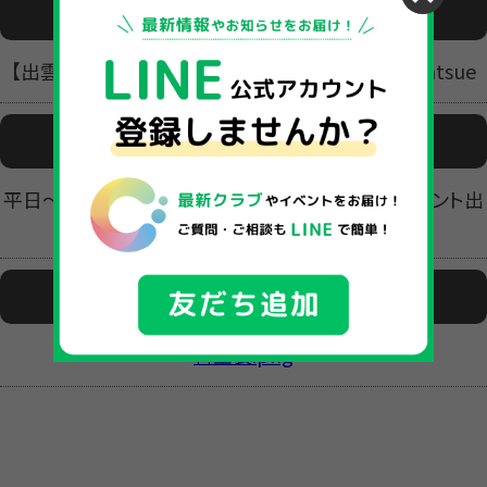
活動場所
【出雲】studio IAM izumo 【松江】studio IAM matsue
活動日時
平日〜土曜日：時間は各曜日により異なる ※イベント出
演のため日曜日はレッスンお休み
ファイル1
料金表.png