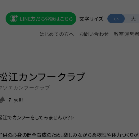
文字サイズ
LINE友だち登録はこちら
小
大
はじめての方へ
お問い合わせ
教室運営
松江カンフークラブ
マツエカンフークラブ
7
yell !
松江でカンフーをしてみませんか？✨
子供の心身の健全育成のため、楽しみながら柔軟性や体力づくりが