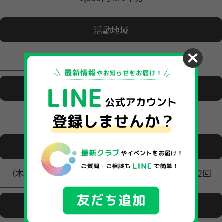
活動地域
松江市
活動場所
松江市営陸上競技場
活動日時
（木）18:30～20:00 （土 or 日）9:30～11:00 ※月2回
ファイル1