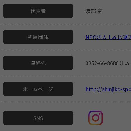
代表者
渡部 章
所属団体
NPO法人 しんじ湖
連絡先
0852-66-8686
ホームページ
http://shinjiko-sp
SNS