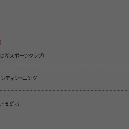
（しんじ湖スポーツクラブ）
コンディショニング
人・高齢者