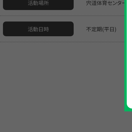
活動場所
宍道体育センター
活動日時
不定期(平日)