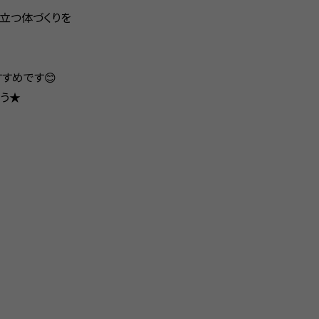
立つ体づくりを
すめです😊
う★