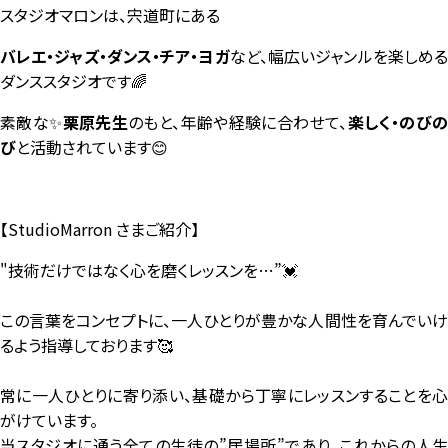
スタジオマロンは、宍道町にある
バレエ・ジャズ・ダンス・チア・ヨガ
など、幅広いジャンルを楽しめ
ダンススタジオです🌈
素敵な✨
栗原先生
のもと、年齢や経験に合わせて、
楽しく・のび
び
と活動されています😊
【StudioMarron さまご紹介】
"技術だけではなく心を磨くレッスンを…”💓
この言葉をコンセプトに、一人ひとりが豊かな人間性を育んでいけ
るよう指導しております🥰
常に一人ひとりに寄り添い、基礎から丁寧にレッスンすることを心
がけています。
当スタジオに通う全ての生徒の”居場所”であり、これからの人生