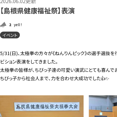
2026.06.02更新
【島根県健康福祉祭】表演
2
yell !
イベント
5/31(日)、太極拳の方々が《ねんりんピック》の選手選
ビション表演をしてきました。
太極拳の皆様が、ちびっ子達の可愛い演武にとても喜んでお
ちびっ子から社会人まで､力を合わせ大成功でした👍✨️