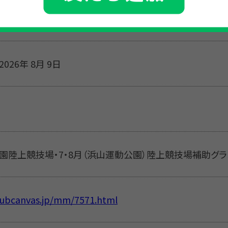
校生・成人
2026年 8月 9日
公園陸上競技場・7・8月（浜山運動公園）陸上競技場補助グラ
clubcanvas.jp/mm/7571.html