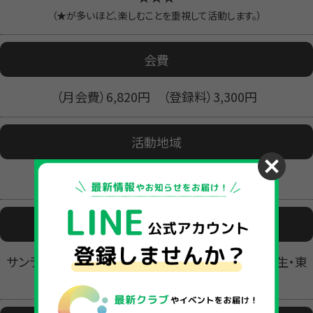
（★が多いほど、楽しむことを重視して活動します。）
会費
（月会費）6,820円 （登録料）3,300円
活動地域
松江市 米子市
活動場所
サンライフ松江、矢田体育館、城東公民館・総合、福生・東
山