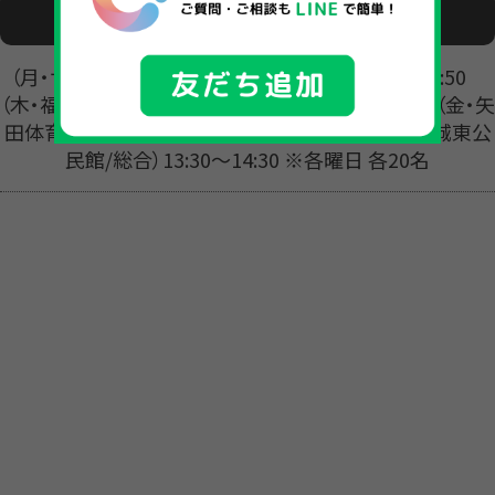
活動日時
（月・サンライフ松江）①16:45〜17:45 ②17:50〜18:50
（木・福生/東山）①17:15～18:00 ②18:05～19:05 （金・矢
田体育館）①16:45〜17:45 ②17:50〜18:50 （土・城東公
民館/総合）13:30〜14:30 ※各曜日 各20名