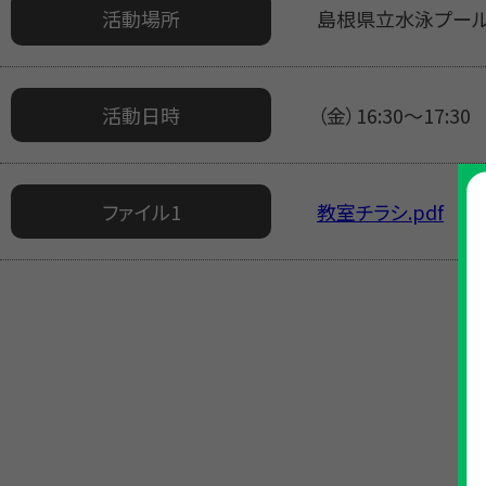
活動場所
島根県立水泳プー
活動日時
（金）16:30～17:30
ファイル1
教室チラシ.pdf