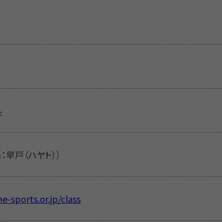
ル
担当：早戸（ハヤト））
e-sports.or.jp/class