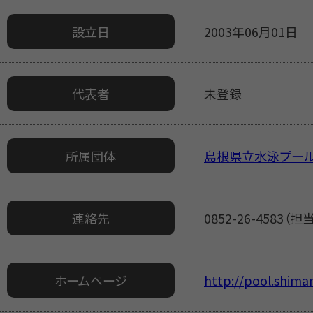
設立日
2003年06月01日
代表者
未登録
所属団体
島根県立水泳プー
連絡先
0852-26-4583（
ホームページ
http://pool.shiman