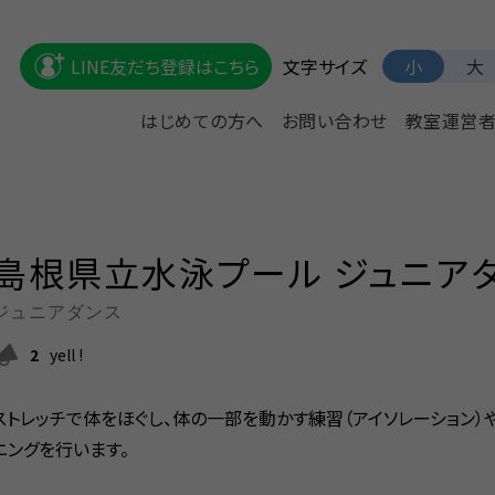
文字サイズ
LINE友だち登録はこちら
小
大
はじめての方へ
お問い合わせ
教室運営
島根県立水泳プール ジュニア
ジュニアダンス
2
yell !
ストレッチで体をほぐし、体の一部を動かす練習（アイソレーション）
ニングを行います。